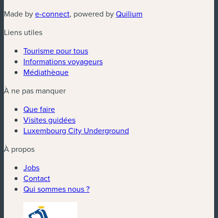
(nouvelle fenêtre)
(nouvelle fenêtre)
Made by
e-connect
, powered by
Quilium
Liens utiles
Tourisme pour tous
Informations voyageurs
Médiathèque
À ne pas manquer
Que faire
Visites guidées
Luxembourg City Underground
À propos
Jobs
Contact
Qui sommes nous ?
(nouvelle fenêtre)