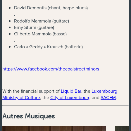
David Demontis (chant, harpe blues)
.
Rodolfo Mammola (guitare)
Erny Sturm (guitare)
Gilberto Mammola (basse)
.
Carlo « Geddy » Krausch (batterie)
(nouvelle fenêtre)
(nouvelle fenêt
https://www.facebook.com/thecoalstreetminors
(nouvelle fenêtre)
With the financial support of
Liquid Bar
, the
Luxembourg
(nouvelle fenêtre)
(nouvelle fenêtre)
(nouvel
Ministry of Culture
, the
City of Luxembourg
and
SACEM
.
Autres Musiques