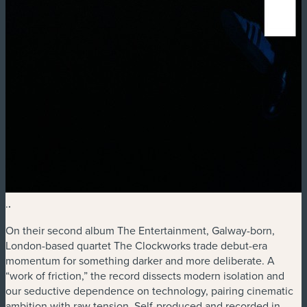
.
.
On their second album The Entertainment, Galway-born,
London-based quartet The Clockworks trade debut-era
momentum for something darker and more deliberate. A
“work of friction,” the record dissects modern isolation and
our seductive dependence on technology, pairing cinematic
ambition with raw tension. Self-produced and recorded in