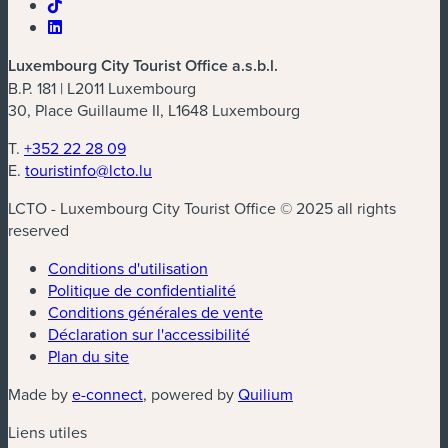
Luxembourg City Tourist Office a.s.b.l.
B.P. 181 | L2011 Luxembourg
30, Place Guillaume II, L1648 Luxembourg
T.
+352 22 28 09
E.
touristinfo@lcto.lu
LCTO - Luxembourg City Tourist Office © 2025 all rights
reserved
Conditions d'utilisation
Politique de confidentialité
Conditions générales de vente
Déclaration sur l'accessibilité
Plan du site
(nouvelle fenêtre)
(nouvelle fenêtre)
Made by
e-connect
, powered by
Quilium
Liens utiles