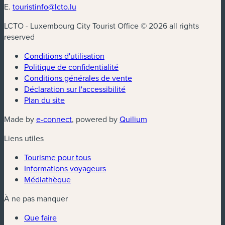
E.
touristinfo@lcto.lu
LCTO - Luxembourg City Tourist Office © 2026 all rights
reserved
Conditions d'utilisation
Politique de confidentialité
Conditions générales de vente
Déclaration sur l'accessibilité
Plan du site
(nouvelle fenêtre)
(nouvelle fenêtre)
Made by
e-connect
, powered by
Quilium
Liens utiles
Tourisme pour tous
Informations voyageurs
Médiathèque
À ne pas manquer
Que faire