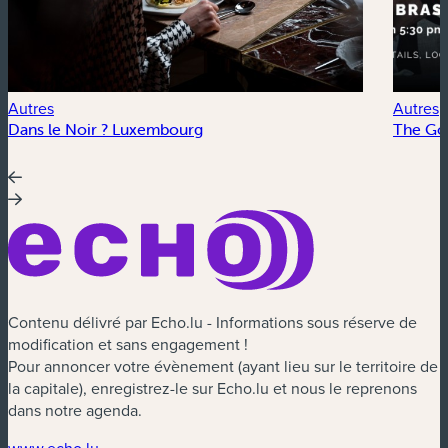
Autres
Autres
Dans le Noir ? Luxembourg
The Go
Contenu délivré par Echo.lu - Informations sous réserve de
modification et sans engagement !
Pour annoncer votre évènement (ayant lieu sur le territoire de
la capitale), enregistrez-le sur Echo.lu et nous le reprenons
dans notre agenda.
(nouvelle fenêtre)