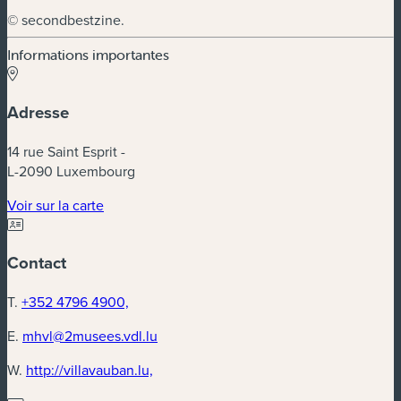
© secondbestzine.
Informations importantes
Adresse
14 rue Saint Esprit -
L-2090 Luxembourg
(nouvelle fenêtre)
Voir sur la carte
Contact
T.
+352 4796 4900,
E.
mhvl@2musees.vdl.lu
(nouvelle fenêtre)
W.
http://villavauban.lu,