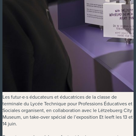
Les futur·e·s éducateurs et éducatrices de la classe de
terminale du Lycée Technique pour Professions Éducatives et
Sociales organisent, en collaboration avec le Lëtzebuerg City
Museum, un take-over spécial de l’exposition Et leeft les 13 et
14 juin.