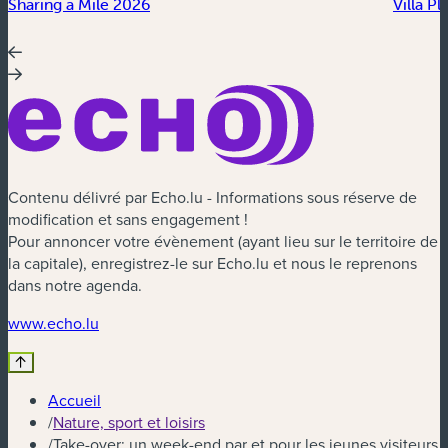
Sharing a Mile 2026
Villa P
Contenu délivré par Echo.lu - Informations sous réserve de
modification et sans engagement !
Pour annoncer votre évènement (ayant lieu sur le territoire de
la capitale), enregistrez-le sur Echo.lu et nous le reprenons
dans notre agenda.
(nouvelle fenêtre)
www.echo.lu
Accueil
/
Nature, sport et loisirs
/
Take-over: un week-end par et pour les jeunes visiteurs