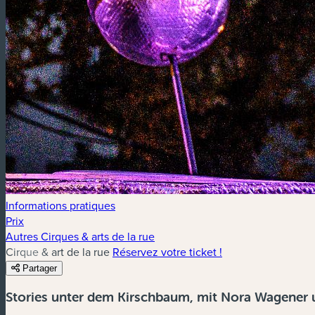
Informations pratiques
Prix
Autres Cirques & arts de la rue
Cirque & art de la rue
Réservez votre ticket !
Partager
Stories unter dem Kirschbaum, mit Nora Wagener 