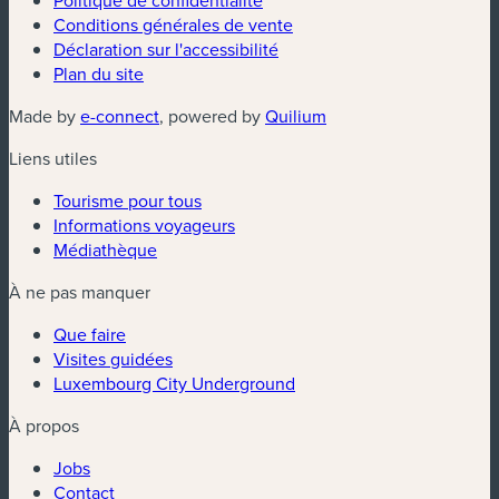
Conditions générales de vente
Déclaration sur l'accessibilité
Plan du site
(nouvelle fenêtre)
(nouvelle fenêtre)
Made by
e-connect
, powered by
Quilium
Liens utiles
Tourisme pour tous
Informations voyageurs
Médiathèque
À ne pas manquer
Que faire
Visites guidées
Luxembourg City Underground
À propos
Jobs
Contact