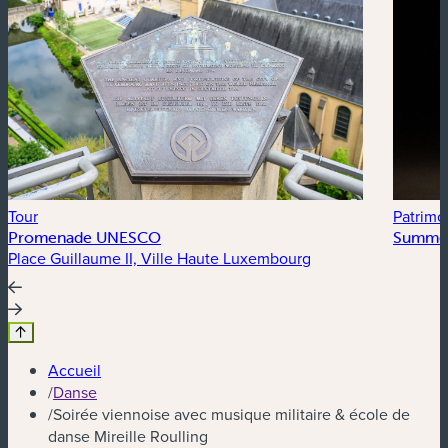
Tour
Patrimoi
Promenade UNESCO
Summer
Place Guillaume II, Ville Haute Luxembourg
Accueil
/
Danse
/
Soirée viennoise avec musique militaire & école de
danse Mireille Roulling