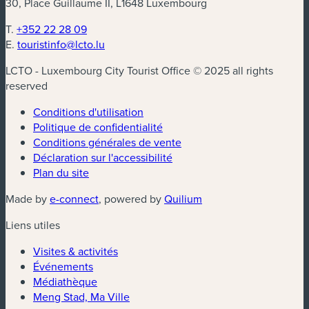
30, Place Guillaume II, L1648 Luxembourg
T.
+352 22 28 09
E.
touristinfo@lcto.lu
LCTO - Luxembourg City Tourist Office © 2025 all rights
reserved
Conditions d'utilisation
Politique de confidentialité
Conditions générales de vente
Déclaration sur l'accessibilité
Plan du site
(nouvelle fenêtre)
(nouvelle fenêtre)
Made by
e-connect
, powered by
Quilium
Liens utiles
Visites & activités
Événements
Médiathèque
Meng Stad, Ma Ville