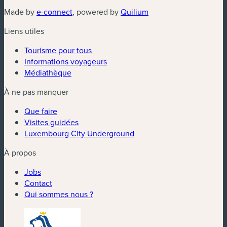
(nouvelle fenêtre)
(nouvelle fenêtre)
Made by
e-connect
, powered by
Quilium
Liens utiles
Tourisme pour tous
Informations voyageurs
Médiathèque
À ne pas manquer
Que faire
Visites guidées
Luxembourg City Underground
À propos
Jobs
Contact
Qui sommes nous ?
(nouvelle fenêtre)