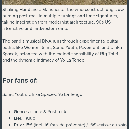
Shaking Hand are a Manchester trio who construct long slow
burning post-rock in multiple tunings and time signatures,
taking inspiration from modernist architecture, 90s US
alternative and midwestern emo.
The band’s musical DNA runs through experimental guitar
outfits like Women, Slint, Sonic Youth, Pavement, and Ulrika
Spacek, balanced with the melodic sensibility of Big Thief
and the dynamic intimacy of Yo La Tengo.
For fans of:
Sonic Youth, Ulrika Spacek, Yo La Tengo
Genres :
Indie & Post-rock
Lieu :
Klub
Prix :
15€ (incl. 1€ frais de prévente) / 16€ (caisse du soir)