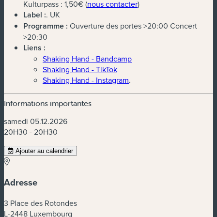
(nouvelle fenêtre)
Kulturpass : 1,50€ (
nous contacter
)
Label :
. UK
Programme :
Ouverture des portes >20:00 Concert
>20:30
Liens :
Shaking Hand - Bandcamp
Shaking Hand - TikTok
Shaking Hand - Instagram
.
Informations importantes
samedi 05.12.2026
20H30 - 20H30
Ajouter au calendrier
Adresse
3 Place des Rotondes
L-2448 Luxembourg