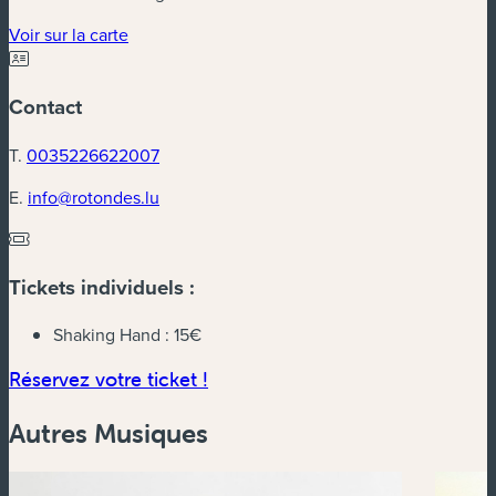
(nouvelle fenêtre)
Voir sur la carte
Contact
T.
0035226622007
E.
info@rotondes.lu
Tickets individuels :
Shaking Hand :
15€
(nouvelle fenêtre)
Réservez votre ticket !
Autres Musiques