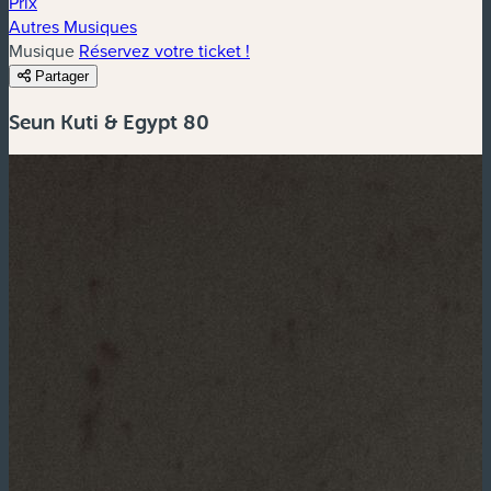
Prix
Autres Musiques
Musique
Réservez votre ticket !
Partager
Seun Kuti & Egypt 80