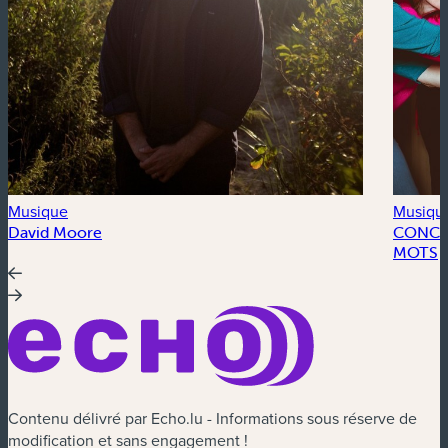
Musique
Musiqu
David Moore
CONCER
MOTS
Contenu délivré par Echo.lu - Informations sous réserve de
modification et sans engagement !