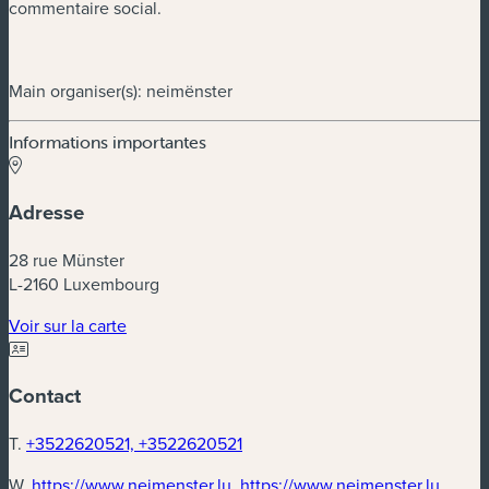
commentaire social.
Main organiser(s): neimënster
Informations importantes
Adresse
28 rue Münster
L-2160 Luxembourg
(nouvelle fenêtre)
Voir sur la carte
Contact
T.
+3522620521, +3522620521
(nouve
W.
https://www.neimenster.lu, https://www.neimenster.lu