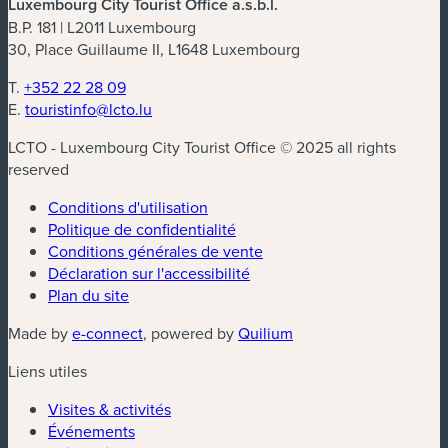
Luxembourg City Tourist Office a.s.b.l.
B.P. 181 | L2011 Luxembourg
30, Place Guillaume II, L1648 Luxembourg
T.
+352 22 28 09
E.
touristinfo@lcto.lu
LCTO - Luxembourg City Tourist Office © 2025 all rights
reserved
Conditions d'utilisation
Politique de confidentialité
Conditions générales de vente
Déclaration sur l'accessibilité
Plan du site
(nouvelle fenêtre)
(nouvelle fenêtre)
Made by
e-connect
, powered by
Quilium
Liens utiles
Visites & activités
Événements