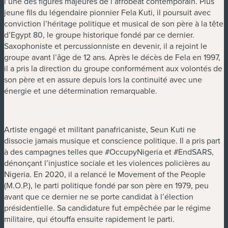
l’une des figures majeures de l’afrobeat contemporain. Plus
jeune fils du légendaire pionnier Fela Kuti, il poursuit avec
conviction l’héritage politique et musical de son père à la tête
d’Egypt 80, le groupe historique fondé par ce dernier.
Saxophoniste et percussionniste en devenir, il a rejoint le
groupe avant l’âge de 12 ans. Après le décès de Fela en 1997,
il a pris la direction du groupe conformément aux volontés de
son père et en assure depuis lors la continuité avec une
énergie et une détermination remarquable.
Artiste engagé et militant panafricaniste, Seun Kuti ne
dissocie jamais musique et conscience politique. Il a pris part
à des campagnes telles que #OccupyNigeria et #EndSARS,
dénonçant l’injustice sociale et les violences policières au
Nigeria. En 2020, il a relancé le Movement of the People
(M.O.P.), le parti politique fondé par son père en 1979, peu
avant que ce dernier ne se porte candidat à l’élection
présidentielle. Sa candidature fut empêchée par le régime
militaire, qui étouffa ensuite rapidement le parti.