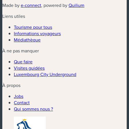
(nouvelle fenêtre)
(nouvelle fenêtre)
Made by
e-connect
, powered by
Quilium
Liens utiles
Tourisme pour tous
Informations voyageurs
Médiathèque
À ne pas manquer
Que faire
Visites guidées
Luxembourg City Underground
À propos
Jobs
Contact
Qui sommes nous ?
(nouvelle fenêtre)