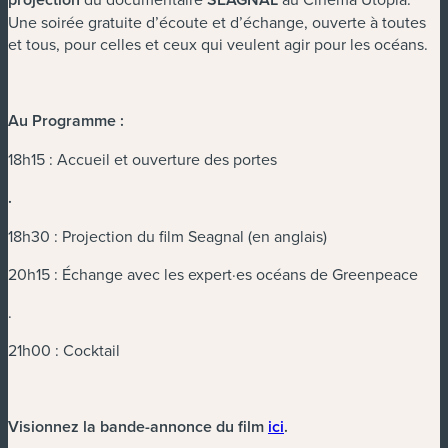
Une soirée gratuite d’écoute et d’échange, ouverte à toutes
et tous, pour celles et ceux qui veulent agir pour les océans.
Au Programme :
18h15 : Accueil et ouverture des portes
.
18h30 : Projection du film Seagnal (en anglais)
20h15 : Échange avec les expert·es océans de Greenpeace
.
21h00 : Cocktail
(nouvelle fenêtre)
Visionnez la bande-annonce du film
ici
.