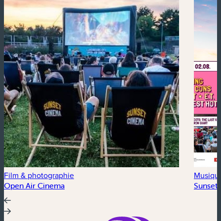
Film & photographie
Musiqu
Open Air Cinema
Sunset 