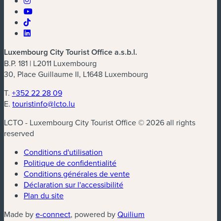
Luxembourg City Tourist Office a.s.b.l.
B.P. 181 | L2011 Luxembourg
30, Place Guillaume II, L1648 Luxembourg
T.
+352 22 28 09
E.
touristinfo@lcto.lu
LCTO - Luxembourg City Tourist Office © 2026 all rights
reserved
Conditions d'utilisation
Politique de confidentialité
Conditions générales de vente
Déclaration sur l'accessibilité
Plan du site
(nouvelle fenêtre)
(nouvelle fenêtre)
Made by
e-connect
, powered by
Quilium