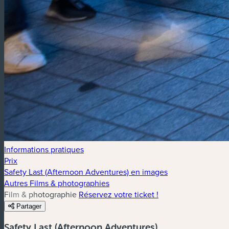
Informations pratiques
Prix
Safety Last (Afternoon Adventures) en images
Autres Films & photographies
Film & photographie
Réservez votre ticket !
Partager
Safety Last (Afternoon Adventures)