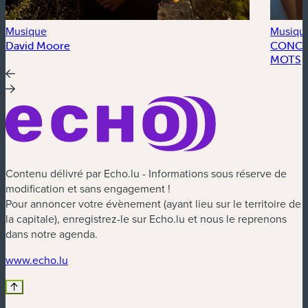
Musique
Musiqu
David Moore
CONCER
MOTS
Contenu délivré par Echo.lu - Informations sous réserve de
modification et sans engagement !
Pour annoncer votre évènement (ayant lieu sur le territoire de
la capitale), enregistrez-le sur Echo.lu et nous le reprenons
dans notre agenda.
(nouvelle fenêtre)
www.echo.lu