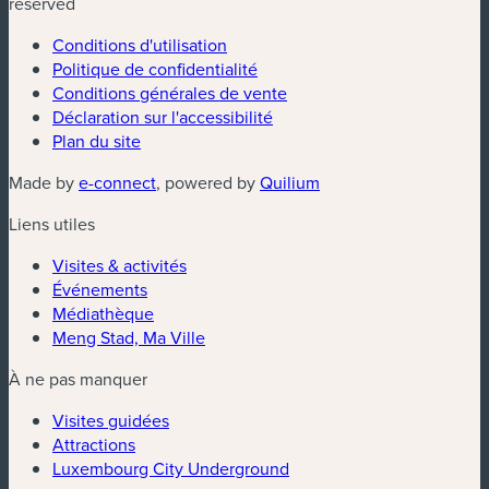
reserved
Conditions d'utilisation
Politique de confidentialité
Conditions générales de vente
Déclaration sur l'accessibilité
Plan du site
(nouvelle fenêtre)
(nouvelle fenêtre)
Made by
e-connect
, powered by
Quilium
Liens utiles
Visites & activités
Événements
Médiathèque
Meng Stad, Ma Ville
À ne pas manquer
Visites guidées
Attractions
Luxembourg City Underground