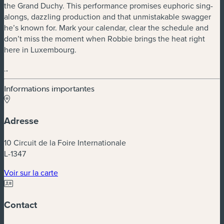
the Grand Duchy. This performance promises euphoric sing-
alongs, dazzling production and that unmistakable swagger
he’s known for. Mark your calendar, clear the schedule and
don’t miss the moment when Robbie brings the heat right
here in Luxembourg.
.
.
Informations importantes
Adresse
10 Circuit de la Foire Internationale
L-1347
(nouvelle fenêtre)
Voir sur la carte
Contact