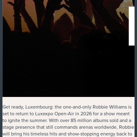
Get ready, Luxembourg: the one-and-only Robbie Williams is
set to return to Luxexpo Open‑Air in 2026 for a show meant
to ignite the summer. With over 85 million albums sold and a
stage presence that still commands arenas worldwide, Robbie
will bring his timeless hits and show-stopping energy back to