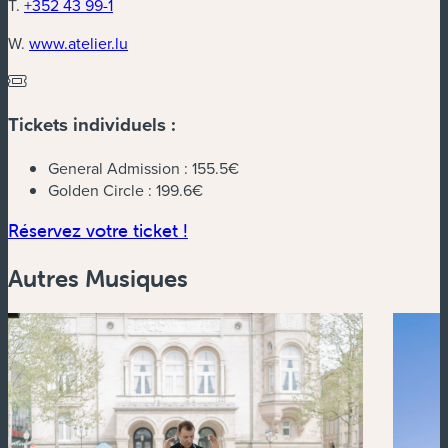
T.
+352 43 99-1
(nouvelle fenêtre)
W.
www.atelier.lu
Tickets individuels :
General Admission :
155.5€
Golden Circle :
199.6€
(nouvelle fenêtre)
Réservez votre ticket !
Autres Musiques