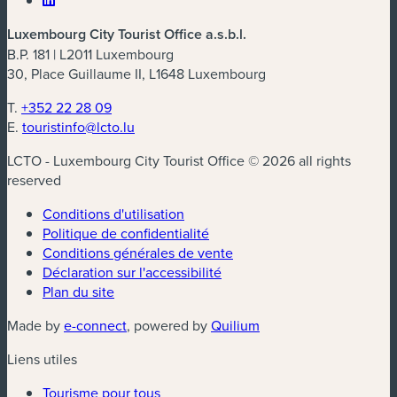
Luxembourg City Tourist Office a.s.b.l.
B.P. 181 | L2011 Luxembourg
30, Place Guillaume II, L1648 Luxembourg
T.
+352 22 28 09
E.
touristinfo@lcto.lu
LCTO - Luxembourg City Tourist Office © 2026 all rights
reserved
Conditions d'utilisation
Politique de confidentialité
Conditions générales de vente
Déclaration sur l'accessibilité
Plan du site
(nouvelle fenêtre)
(nouvelle fenêtre)
Made by
e-connect
, powered by
Quilium
Liens utiles
Tourisme pour tous