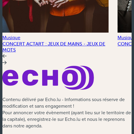
Musique
Musiqu
CONCERT ACTART : JEUX DE MAINS - JEUX DE
CONCE
MOTS
Contenu délivré par Echo.lu - Informations sous réserve de
modification et sans engagement !
Pour annoncer votre évènement (ayant lieu sur le territoire de
la capitale), enregistrez-le sur Echo.lu et nous le reprenons
dans notre agenda.