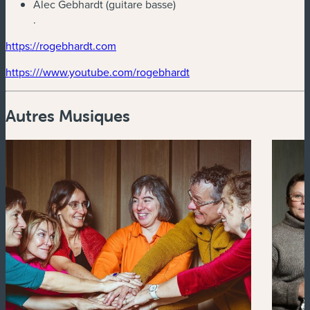
Alec Gebhardt (guitare basse)
.
(nouvelle fenêtre)
(nouvelle fenêtre)
https://rogebhardt.com
(nouvelle fenêtre)
(nouvelle fenêtre)
https:///www.youtube.com/rogebhardt
Autres Musiques