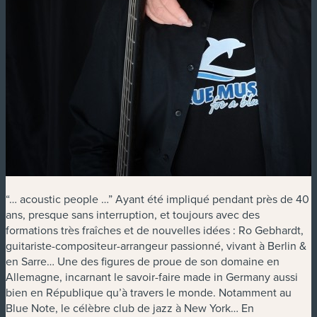
“… acoustic people …” Ayant été impliqué pendant près de 40
ans, presque sans interruption, et toujours avec des
formations très fraîches et de nouvelles idées : Ro Gebhardt,
guitariste-compositeur-arrangeur passionné, vivant à Berlin &
en Sarre… Une des figures de proue de son domaine en
Allemagne, incarnant le savoir-faire made in Germany aussi
bien en République qu’à travers le monde. Notamment au
Blue Note, le célèbre club de jazz à New York… En