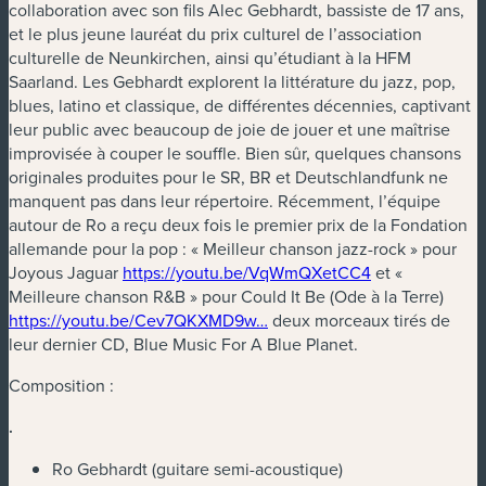
collaboration avec son fils Alec Gebhardt, bassiste de 17 ans,
et le plus jeune lauréat du prix culturel de l’association
culturelle de Neunkirchen, ainsi qu’étudiant à la HFM
Saarland. Les Gebhardt explorent la littérature du jazz, pop,
blues, latino et classique, de différentes décennies, captivant
leur public avec beaucoup de joie de jouer et une maîtrise
improvisée à couper le souffle. Bien sûr, quelques chansons
originales produites pour le SR, BR et Deutschlandfunk ne
manquent pas dans leur répertoire. Récemment, l’équipe
autour de Ro a reçu deux fois le premier prix de la Fondation
allemande pour la pop : « Meilleur chanson jazz-rock » pour
(nouvelle fenêt
Joyous Jaguar
https://youtu.be/VqWmQXetCC4
et «
Meilleure chanson R&B » pour Could It Be (Ode à la Terre)
(nouvelle fenêtre)
https://youtu.be/Cev7QKXMD9w…
deux morceaux tirés de
leur dernier CD, Blue Music For A Blue Planet.
Composition :
.
Ro Gebhardt (guitare semi-acoustique)