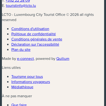
T.
+352 22 28 09
E.
touristinfo@lcto.lu
LCTO - Luxembourg City Tourist Office © 2026 all rights
reserved
Conditions d'utilisation
Politique de confidentialité
Conditions générales de vente
Déclaration sur l'accessibilité
Plan du site
(nouvelle fenêtre)
(nouvelle fenêtre)
Made by
e-connect
, powered by
Quilium
Liens utiles
Tourisme pour tous
Informations voyageurs
Médiathèque
À ne pas manquer
Que faire