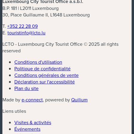
Luxembourg City Tourist Office a.s.b.l.
B.P. 181 | L2011 Luxembourg
30, Place Guillaume II, L1648 Luxembourg
T.
+352 22 28 09
E.
touristinfo@lcto.lu
LCTO - Luxembourg City Tourist Office © 2025 all rights
reserved
Conditions d'utilisation
Politique de confidentialité
Conditions générales de vente
Déclaration sur l'accessibilité
Plan du site
(nouvelle fenêtre)
(nouvelle fenêtre)
Made by
e-connect
, powered by
Quilium
Liens utiles
Visites & activités
Événements