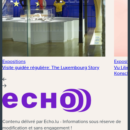
Expositions
Exposit
Visite guidée régulière: The Luxembourg Story
Vu Lili
Konscht
Contenu délivré par Echo.lu - Informations sous réserve de
modification et sans engagement !