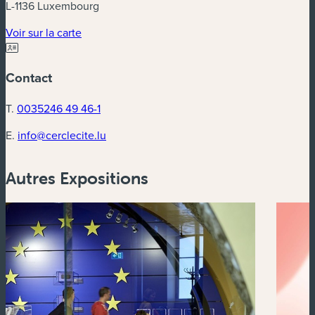
L-1136 Luxembourg
(nouvelle fenêtre)
Voir sur la carte
Contact
T.
0035246 49 46-1
E.
info@cerclecite.lu
Autres Expositions