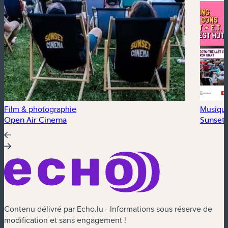
Film & photographie
Musiqu
Open Air Cinema
Sunset 
Contenu délivré par Echo.lu - Informations sous réserve de
modification et sans engagement !