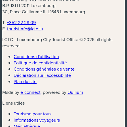
B.P. 181 | L2011 Luxembourg
30, Place Guillaume II, L1648 Luxembourg
T.
+352 22 28 09
E.
touristinfo@lcto.lu
LCTO - Luxembourg City Tourist Office © 2026 all rights
reserved
Conditions d'utilisation
Politique de confidentialité
Conditions générales de vente
Déclaration sur l'accessibilité
Plan du site
(nouvelle fenêtre)
(nouvelle fenêtre)
Made by
e-connect
, powered by
Quilium
Liens utiles
Tourisme pour tous
Informations voyageurs
Médiathèque