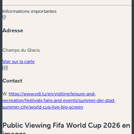
Informations importantes
Adresse
Champs du Glacis
(nouvelle fenêtre)
Voir sur la carte
Contact
W.
https://www.vdl.lu/en/visiting/leisure-and-
recreation/festivals-fairs-and-events/summer-der-stad-
(nouvelle fenêtre)
summer-city/world-cup-live-big-screen
Public Viewing Fifa World Cup 2026 en
images