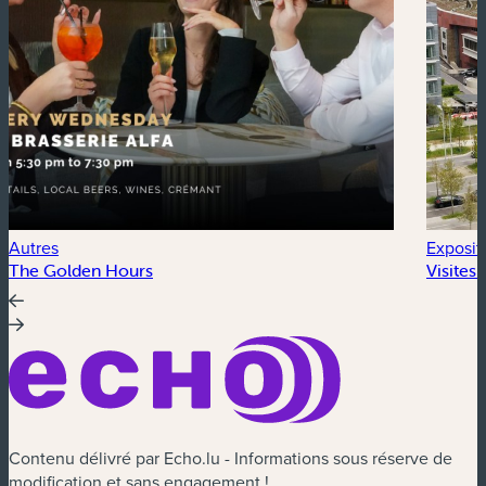
Autres
Exposit
The Golden Hours
Visites
Contenu délivré par Echo.lu - Informations sous réserve de
modification et sans engagement !