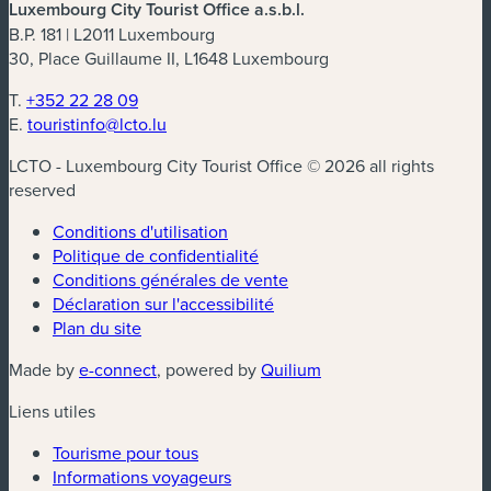
Luxembourg City Tourist Office a.s.b.l.
B.P. 181 | L2011 Luxembourg
30, Place Guillaume II, L1648 Luxembourg
T.
+352 22 28 09
E.
touristinfo@lcto.lu
LCTO - Luxembourg City Tourist Office © 2026 all rights
reserved
Conditions d'utilisation
Politique de confidentialité
Conditions générales de vente
Déclaration sur l'accessibilité
Plan du site
(nouvelle fenêtre)
(nouvelle fenêtre)
Made by
e-connect
, powered by
Quilium
Liens utiles
Tourisme pour tous
Informations voyageurs