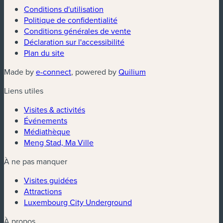
Conditions d'utilisation
Politique de confidentialité
Conditions générales de vente
Déclaration sur l'accessibilité
Plan du site
(nouvelle fenêtre)
(nouvelle fenêtre)
Made by
e-connect
, powered by
Quilium
Liens utiles
Visites & activités
Événements
Médiathèque
Meng Stad, Ma Ville
À ne pas manquer
Visites guidées
Attractions
Luxembourg City Underground
À propos