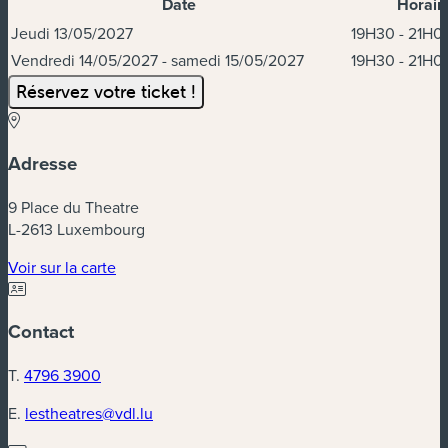
Date
Horair
Dates et horaires
Jeudi 13/05/2027
19H30 - 21H0
Vendredi 14/05/2027 - samedi 15/05/2027
19H30 - 21H0
Réservez votre ticket !
Adresse
9 Place du Theatre
L-2613 Luxembourg
(nouvelle fenêtre)
Voir sur la carte
Contact
T.
4796 3900
E.
lestheatres@vdl.lu