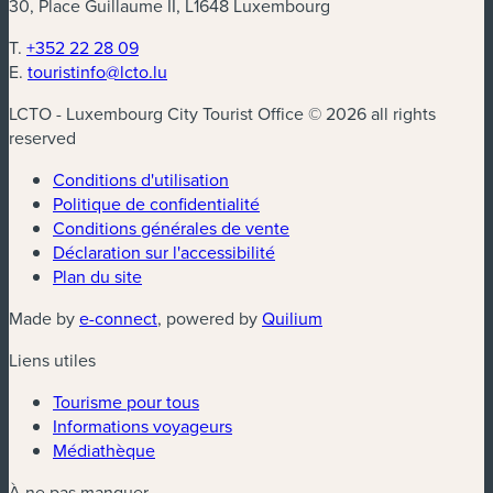
30, Place Guillaume II, L1648 Luxembourg
T.
+352 22 28 09
E.
touristinfo@lcto.lu
LCTO - Luxembourg City Tourist Office © 2026 all rights
reserved
Conditions d'utilisation
Politique de confidentialité
Conditions générales de vente
Déclaration sur l'accessibilité
Plan du site
(nouvelle fenêtre)
(nouvelle fenêtre)
Made by
e-connect
, powered by
Quilium
Liens utiles
Tourisme pour tous
Informations voyageurs
Médiathèque
À ne pas manquer