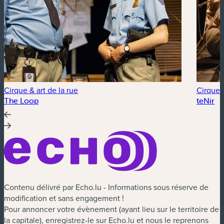
Cirque & art de la rue
Cirque &
The Loop
teNir
Contenu délivré par Echo.lu - Informations sous réserve de
modification et sans engagement !
Pour annoncer votre évènement (ayant lieu sur le territoire de
la capitale), enregistrez-le sur Echo.lu et nous le reprenons