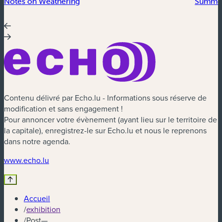
Notes on Weathering
Summer
Contenu délivré par Echo.lu - Informations sous réserve de
modification et sans engagement !
Pour annoncer votre évènement (ayant lieu sur le territoire de
la capitale), enregistrez-le sur Echo.lu et nous le reprenons
dans notre agenda.
(nouvelle fenêtre)
www.echo.lu
Accueil
/
exhibition
/
Post—