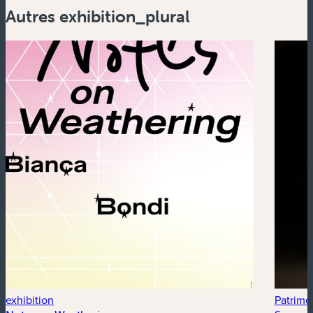
Autres exhibition_plural
exhibition
Patrimoi