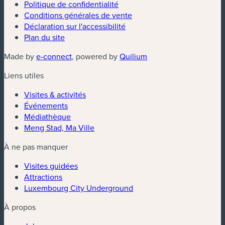
Politique de confidentialité
Conditions générales de vente
Déclaration sur l'accessibilité
Plan du site
(nouvelle fenêtre)
(nouvelle fenêtre)
Made by
e-connect
, powered by
Quilium
Liens utiles
Visites & activités
Événements
Médiathèque
Meng Stad, Ma Ville
À ne pas manquer
Visites guidées
Attractions
Luxembourg City Underground
À propos