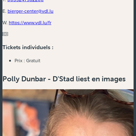
E.
bierger-center@vdl.lu
(nouvelle fenêtre)
W.
https://www.vdl.lu/fr
Tickets individuels :
Prix :
Gratuit
Polly Dunbar - D'Stad liest en images