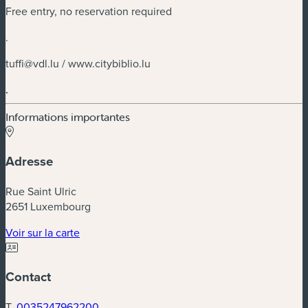
Free entry, no reservation required
.
tuffi@vdl.lu
/ www.citybiblio.lu
.
Informations importantes
Adresse
Rue Saint Ulric
2651 Luxembourg
(nouvelle fenêtre)
Voir sur la carte
Contact
T.
0035247962200