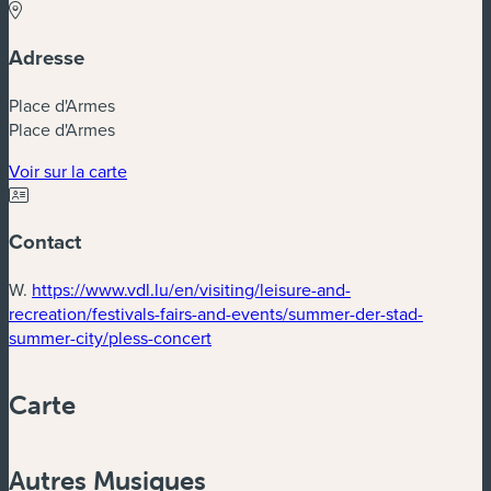
Adresse
Place d'Armes
Place d'Armes
Voir sur la carte
Contact
W.
https://www.vdl.lu/en/visiting/leisure-and-
recreation/festivals-fairs-and-events/summer-der-stad-
summer-city/pless-concert
Carte
Powered by
Esri
Autres Musiques
Zoom