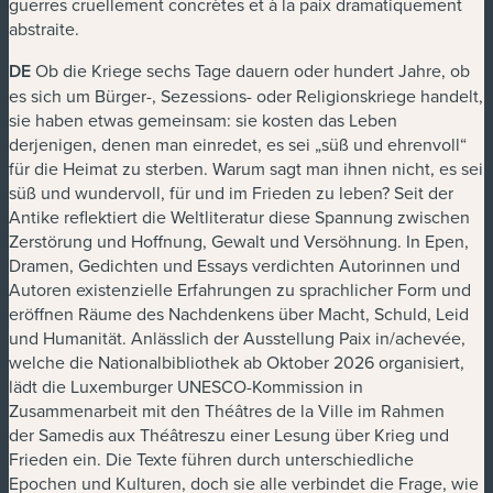
guerres cruellement concrètes et à la paix dramatiquement
abstraite.
DE
Ob die Kriege sechs Tage dauern oder hundert Jahre, ob
es sich um Bürger-, Sezessions- oder Religionskriege handelt,
sie haben etwas gemeinsam: sie kosten das Leben
derjenigen, denen man einredet, es sei „süß und ehrenvoll“
für die Heimat zu sterben. Warum sagt man ihnen nicht, es sei
süß und wundervoll, für und im Frieden zu leben? Seit der
Antike reflektiert die Weltliteratur diese Spannung zwischen
Zerstörung und Hoffnung, Gewalt und Versöhnung. In Epen,
Dramen, Gedichten und Essays verdichten Autorinnen und
Autoren existenzielle Erfahrungen zu sprachlicher Form und
eröffnen Räume des Nachdenkens über Macht, Schuld, Leid
und Humanität. Anlässlich der Ausstellung
Paix in/achevée
,
welche die Nationalbibliothek ab Oktober 2026 organisiert,
lädt die Luxemburger UNESCO-Kommission in
Zusammenarbeit mit den Théâtres de la Ville im Rahmen
der Samedis aux Théâtreszu einer Lesung über Krieg und
Frieden ein. Die Texte führen durch unterschiedliche
Epochen und Kulturen, doch sie alle verbindet die Frage, wie