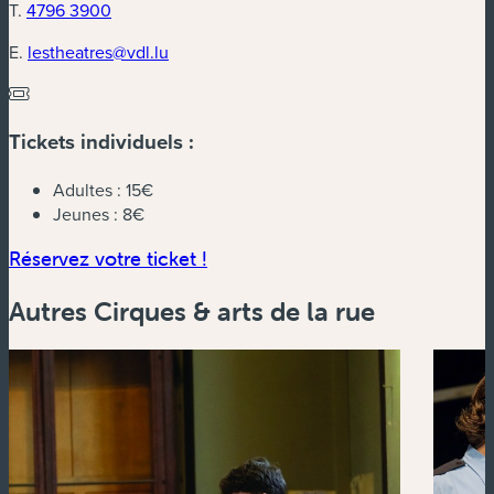
T.
4796 3900
E.
lestheatres@vdl.lu
Tickets individuels :
Adultes :
15€
Jeunes :
8€
(nouvelle fenêtre)
Réservez votre ticket !
Autres Cirques & arts de la rue