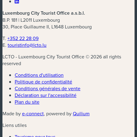
Luxembourg City Tourist Office a.s.b.l.
B.P. 181 | L2011 Luxembourg
30, Place Guillaume II, L1648 Luxembourg
T.
+352 22 28 09
E.
touristinfo@lcto.lu
LCTO - Luxembourg City Tourist Office © 2026 all rights
reserved
Conditions d'utilisation
Politique de confidentialité
Conditions générales de vente
Déclaration sur l'accessibilité
Plan du site
(nouvelle fenêtre)
(nouvelle fenêtre)
Made by
e-connect
, powered by
Quilium
Liens utiles
Tourisme pour tous