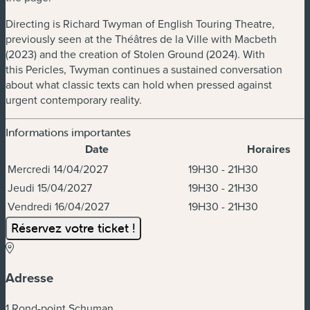
Directing is Richard Twyman of English Touring Theatre,
previously seen at the Théâtres de la Ville with
Macbeth
(2023) and the creation of
Stolen Ground
(2024). With
this
Pericles
, Twyman continues a sustained conversation
about what classic texts can hold when pressed against
urgent contemporary reality.
Informations importantes
Date
Horaires
Dates et horaires
Mercredi 14/04/2027
19H30 - 21H30
Jeudi 15/04/2027
19H30 - 21H30
Vendredi 16/04/2027
19H30 - 21H30
Réservez votre ticket !
Adresse
1 Rond-point Schuman