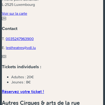
L-2525 Luxembourg
(nouvelle fenêtre)
Voir sur la carte
Contact
T.
0035247963900
E.
lestheatres@vdl.lu
Tickets individuels :
Adultes :
20€
Jeunes :
8€
(nouvelle fenêtre)
Réservez votre ticket !
Autres Cirques & arts de la rue