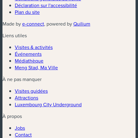
Déclaration sur l'accessibilité
Plan du site
(nouvelle fenêtre)
(nouvelle fenêtre)
Made by
e-connect
, powered by
Quilium
Liens utiles
Visites & activités
Événements
Médiathèque
Meng Stad, Ma Ville
À ne pas manquer
Visites guidées
Attractions
Luxembourg City Underground
À propos
Jobs
Contact