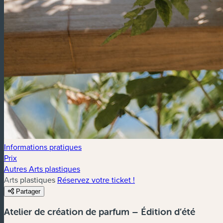
Informations pratiques
Prix
Autres Arts plastiques
Arts plastiques
Réservez votre ticket !
Partager
Atelier de création de parfum – Édition d’été