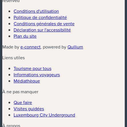
reserved
Conditions d'utilisation
Politique de confidentialité
Conditions générales de vente
Déclaration sur l'accessibilité
Plan du site
(nouvelle fenêtre)
(nouvelle fenêtre)
Made by
e-connect
, powered by
Quilium
Liens utiles
Tourisme pour tous
Informations voyageurs
Médiathèque
À ne pas manquer
Que faire
Visites guidées
Luxembourg City Underground
À propos