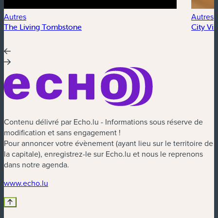
Autres
Autres
The Living Tombstone
City Vi
Contenu délivré par Echo.lu - Informations sous réserve de
modification et sans engagement !
Pour annoncer votre évènement (ayant lieu sur le territoire de
la capitale), enregistrez-le sur Echo.lu et nous le reprenons
dans notre agenda.
(nouvelle fenêtre)
www.echo.lu