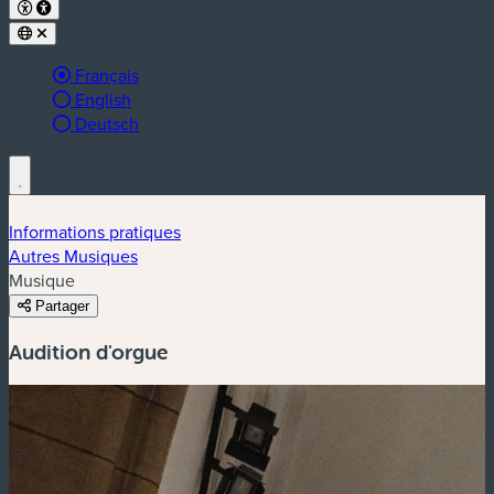
Langue active :
Français
English
Deutsch
Informations pratiques
Autres Musiques
Musique
Partager
Audition d'orgue