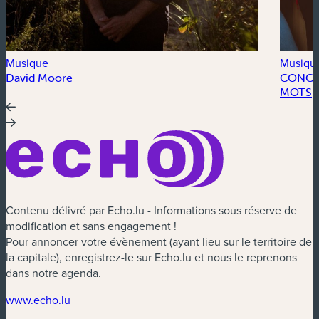
Musique
Musiqu
David Moore
CONCER
MOTS
Contenu délivré par Echo.lu - Informations sous réserve de
modification et sans engagement !
Pour annoncer votre évènement (ayant lieu sur le territoire de
la capitale), enregistrez-le sur Echo.lu et nous le reprenons
dans notre agenda.
(nouvelle fenêtre)
www.echo.lu