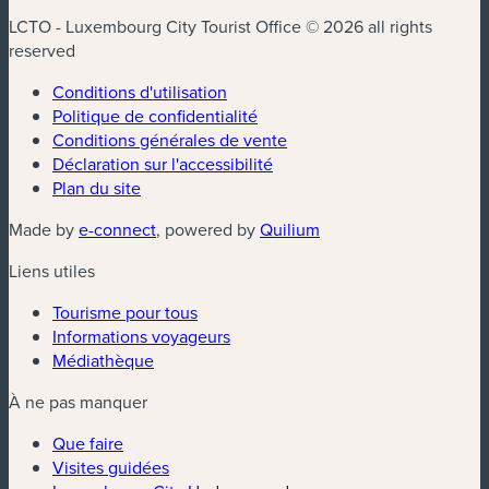
LCTO - Luxembourg City Tourist Office © 2026 all rights
reserved
Conditions d'utilisation
Politique de confidentialité
Conditions générales de vente
Déclaration sur l'accessibilité
Plan du site
(nouvelle fenêtre)
(nouvelle fenêtre)
Made by
e-connect
, powered by
Quilium
Liens utiles
Tourisme pour tous
Informations voyageurs
Médiathèque
À ne pas manquer
Que faire
Visites guidées