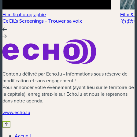
Film & photographie
Film & 
CeCiL’s Screenings - Trouver sa voix
そばかす /
Contenu délivré par Echo.lu - Informations sous réserve de
modification et sans engagement !
Pour annoncer votre évènement (ayant lieu sur le territoire de
la capitale), enregistrez-le sur Echo.lu et nous le reprenons
dans notre agenda.
(nouvelle fenêtre)
www.echo.lu
Accueil