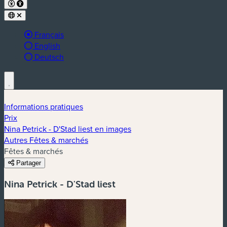
Langue active :
Français
English
Deutsch
Informations pratiques
Prix
Nina Petrick - D'Stad liest en images
Autres Fêtes & marchés
Fêtes & marchés
Partager
Nina Petrick - D'Stad liest