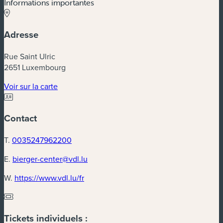
Informations importantes
Adresse
Rue Saint Ulric
2651 Luxembourg
Voir sur la carte
Contact
T.
0035247962200
E.
bierger-center@vdl.lu
W.
https://www.vdl.lu/fr
Tickets individuels :