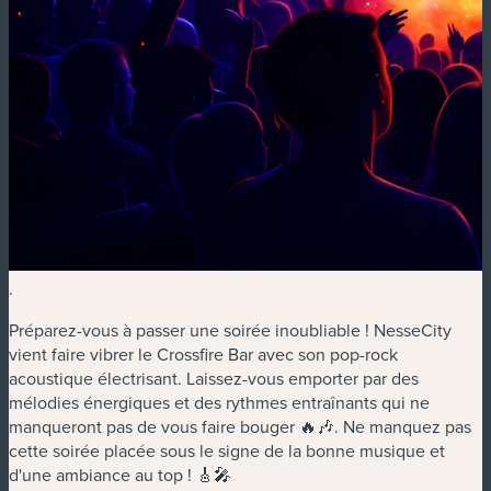
.
Préparez-vous à passer une soirée inoubliable ! NesseCity
vient faire vibrer le Crossfire Bar avec son pop-rock
acoustique électrisant. Laissez-vous emporter par des
mélodies énergiques et des rythmes entraînants qui ne
manqueront pas de vous faire bouger 🔥🎶. Ne manquez pas
cette soirée placée sous le signe de la bonne musique et
d'une ambiance au top ! 🎸🎤