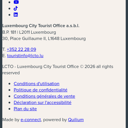
Luxembourg City Tourist Office a.s.b.l.
B.P. 181 | L2011 Luxembourg
30, Place Guillaume II, L1648 Luxembourg
T.
+352 22 28 09
E.
touristinfo@lcto.lu
LCTO - Luxembourg City Tourist Office © 2026 all rights
reserved
Conditions d'utilisation
Politique de confidentialité
Conditions générales de vente
Déclaration sur l'accessibilité
Plan du site
(nouvelle fenêtre)
(nouvelle fenêtre)
Made by
e-connect
, powered by
Quilium