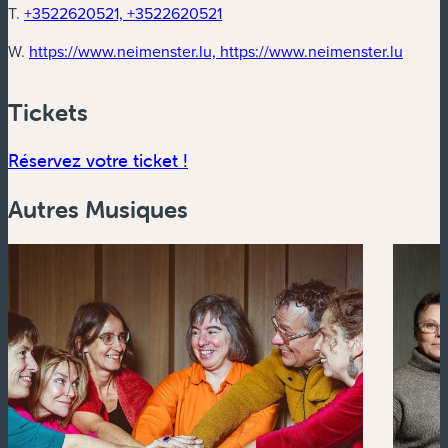
T.
+3522620521, +3522620521
(nouve
W.
https://www.neimenster.lu, https://www.neimenster.lu
Tickets
(nouvelle fenêtre)
Réservez votre ticket !
Autres Musiques