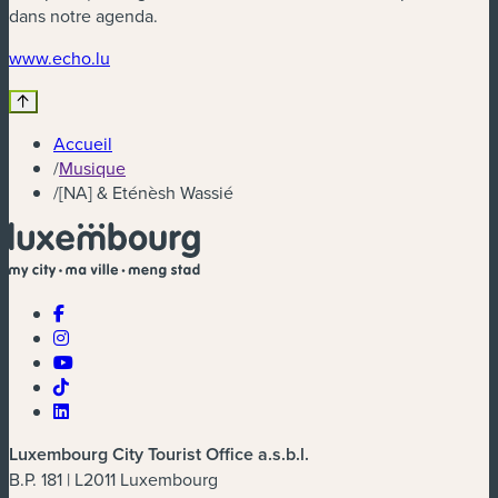
dans notre agenda.
(nouvelle fenêtre)
www.echo.lu
Accueil
/
Musique
/
[NA] & Eténèsh Wassié
Luxembourg City Tourist Office a.s.b.l.
B.P. 181 | L2011 Luxembourg