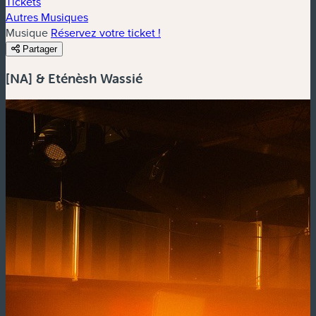
Tickets
Autres Musiques
Musique
Réservez votre ticket !
Partager
[NA] & Eténèsh Wassié