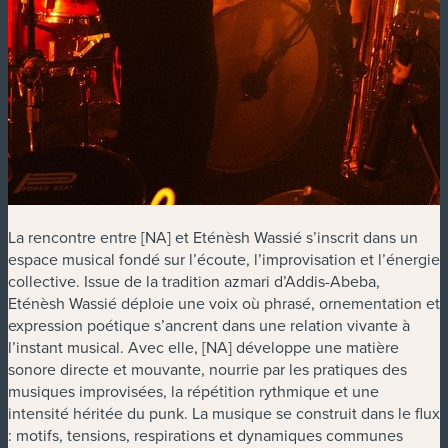
La rencontre entre [NA] et Eténèsh Wassié s’inscrit dans un
espace musical fondé sur l’écoute, l’improvisation et l’énergie
collective. Issue de la tradition azmari d’Addis-Abeba,
Eténèsh Wassié déploie une voix où phrasé, ornementation et
expression poétique s’ancrent dans une relation vivante à
l’instant musical. Avec elle, [NA] développe une matière
sonore directe et mouvante, nourrie par les pratiques des
musiques improvisées, la répétition rythmique et une
intensité héritée du punk. La musique se construit dans le flux
: motifs, tensions, respirations et dynamiques communes