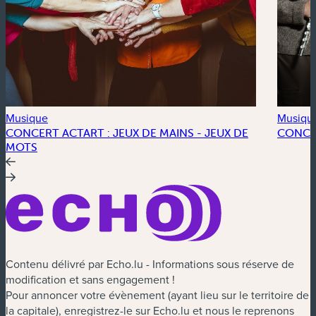
Musique
Musiqu
CONCERT ACTART : JEUX DE MAINS - JEUX DE
CONCE
MOTS
Contenu délivré par Echo.lu - Informations sous réserve de
modification et sans engagement !
Pour annoncer votre évènement (ayant lieu sur le territoire de
la capitale), enregistrez-le sur Echo.lu et nous le reprenons