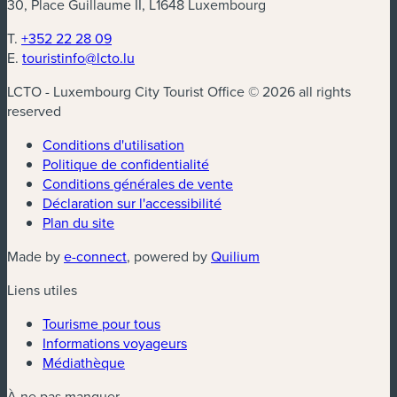
30, Place Guillaume II, L1648 Luxembourg
T.
+352 22 28 09
E.
touristinfo@lcto.lu
LCTO - Luxembourg City Tourist Office © 2026 all rights
reserved
Conditions d'utilisation
Politique de confidentialité
Conditions générales de vente
Déclaration sur l'accessibilité
Plan du site
(nouvelle fenêtre)
(nouvelle fenêtre)
Made by
e-connect
, powered by
Quilium
Liens utiles
Tourisme pour tous
Informations voyageurs
Médiathèque
À ne pas manquer