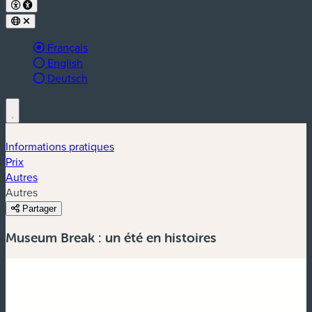
Langue active :
Français
English
Deutsch
Informations pratiques
Prix
Autres
Autres
Partager
Museum Break : un été en histoires