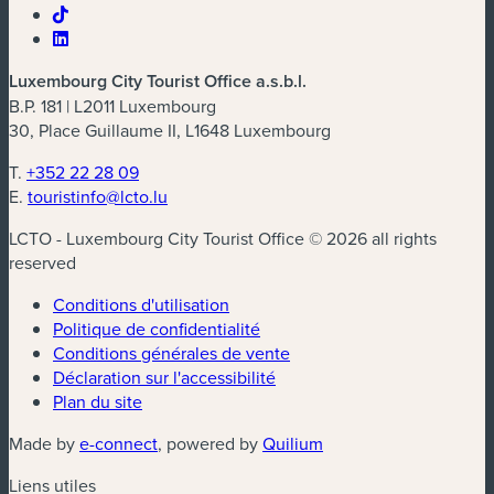
Luxembourg City Tourist Office a.s.b.l.
B.P. 181 | L2011 Luxembourg
30, Place Guillaume II, L1648 Luxembourg
T.
+352 22 28 09
E.
touristinfo@lcto.lu
LCTO - Luxembourg City Tourist Office © 2026 all rights
reserved
Conditions d'utilisation
Politique de confidentialité
Conditions générales de vente
Déclaration sur l'accessibilité
Plan du site
(nouvelle fenêtre)
(nouvelle fenêtre)
Made by
e-connect
, powered by
Quilium
Liens utiles