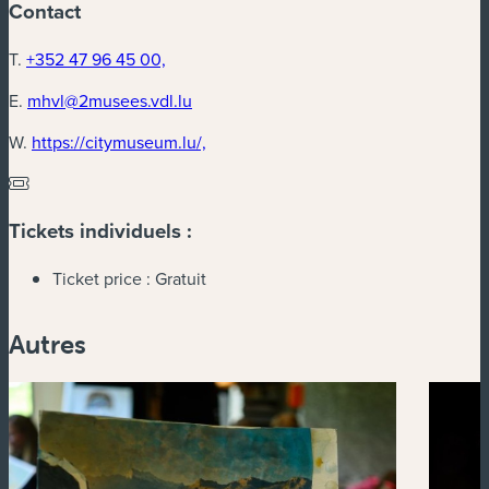
Contact
T.
+352 47 96 45 00,
E.
mhvl@2musees.vdl.lu
(nouvelle fenêtre)
W.
https://citymuseum.lu/,
Tickets individuels :
Ticket price :
Gratuit
Autres