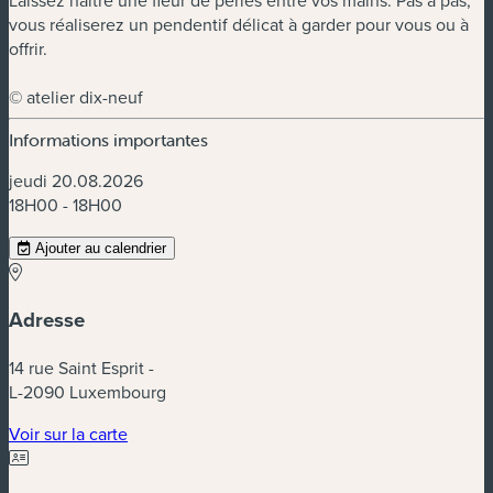
Laissez naître une fleur de perles entre vos mains. Pas à pas,
vous réaliserez un pendentif délicat à garder pour vous ou à
offrir.
© atelier dix-neuf
Informations importantes
jeudi 20.08.2026
18H00 - 18H00
Ajouter au calendrier
Adresse
14 rue Saint Esprit -
L-2090 Luxembourg
(nouvelle fenêtre)
Voir sur la carte