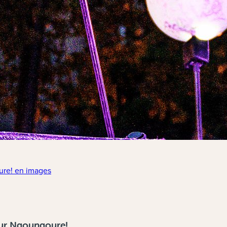
re! en images
ur Ngoungoure!