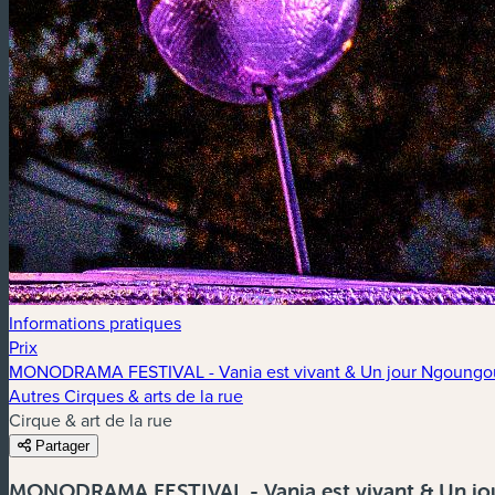
Informations pratiques
Prix
MONODRAMA FESTIVAL - Vania est vivant & Un jour Ngoungou
Autres Cirques & arts de la rue
Cirque & art de la rue
Partager
MONODRAMA FESTIVAL - Vania est vivant & Un jo