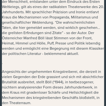
der Menschheit, entstanden unter dem Eindruck des Ersten
Weltkriegs, gilt als eines der radikalsten Theaterwerke des 20.
Jahrhunderts. Mit sprachlicher Präzision und Ironie entlarvt
Kraus die Mechanismen von Propaganda, Militarismus und
gesellschaftlicher Weblendung. “Die wahrscheinlichsten
Taten, die hier gemeldet werden, sind wirklich geschehen…
die grellsten Erfindungen sind Zitate” - so der Autor. Der
Österreicher Manfred Böll lässt Stimmen von der Front,
Heimat, Himmel und Hölle, Puff, Presse und Politik lebendig
werden und ermöglicht eine Begegnung mit diesem Klassiker
der politischen Literatur - beklemmend aktuell.
.
Angesichts der ungehemmten Kriegstreiberei, die derzeit in
vielen Gegenden der Erde grassiert und sich mit absichtlicher
Brutalität ausbreitet, stellt Böll (*1944), in textbezogener,
nüchtern analysierender Form dieses Jahrhundertwerk, in
dem Kraus mit gnadenloser Schärfe und Hellsichtigkeit die
Mechanismen des kriegstreibenden Geschäfts bloßstellt, in
den Theaterraum.