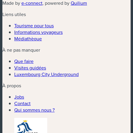
(nouvelle fenêtre)
(nouvelle fenêtre)
Made by
e-connect
, powered by
Quilium
Liens utiles
Tourisme pour tous
Informations voyageurs
Médiathèque
À ne pas manquer
Que faire
Visites guidées
Luxembourg City Underground
À propos
Jobs
Contact
Qui sommes nous ?
(nouvelle fenêtre)