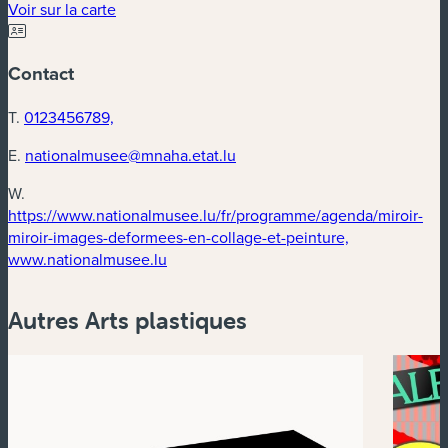
(nouvelle fenêtre)
Voir sur la carte
Contact
T.
0123456789,
E.
nationalmusee@mnaha.etat.lu
W.
https://www.nationalmusee.lu/fr/programme/agenda/miroir-
miroir-images-deformees-en-collage-et-peinture,
(nouvelle fenêtre)
www.nationalmusee.lu
Autres Arts plastiques