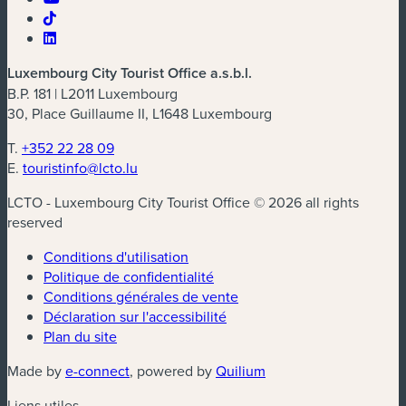
Luxembourg City Tourist Office a.s.b.l.
B.P. 181 | L2011 Luxembourg
30, Place Guillaume II, L1648 Luxembourg
T.
+352 22 28 09
E.
touristinfo@lcto.lu
LCTO - Luxembourg City Tourist Office © 2026 all rights
reserved
Conditions d'utilisation
Politique de confidentialité
Conditions générales de vente
Déclaration sur l'accessibilité
Plan du site
(nouvelle fenêtre)
(nouvelle fenêtre)
Made by
e-connect
, powered by
Quilium
Liens utiles