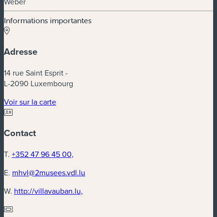
Weber
Informations importantes
Adresse
14 rue Saint Esprit -
L-2090 Luxembourg
Voir sur la carte
Contact
T.
+352 47 96 45 00,
E.
mhvl@2musees.vdl.lu
W.
http://villavauban.lu,