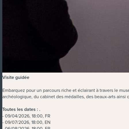
Visite guidée
Embarquez pour un parcours riche et éclairant à travers le musé
archéologique, du cabinet des médailles, des beaux-arts ainsi q
Toutes les dates :
.
- 09/04/2026, 18:00, FR
- 09/07/2026, 18:00, EN
- 06/08/2026, 18:00, FR