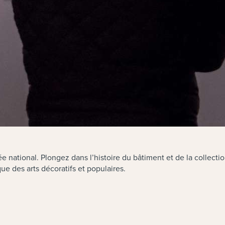
e national. Plongez dans l’histoire du bâtiment et de la collecti
ue des arts décoratifs et populaires.