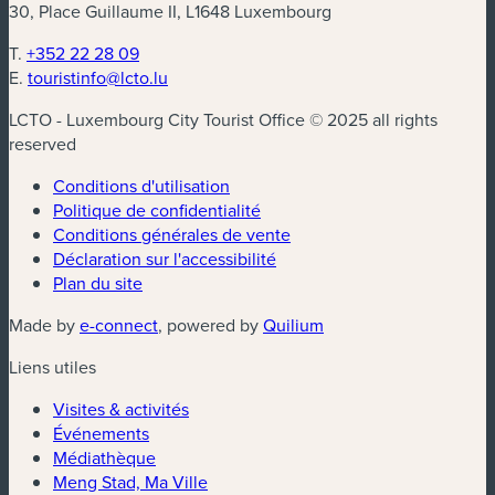
30, Place Guillaume II, L1648 Luxembourg
T.
+352 22 28 09
E.
touristinfo@lcto.lu
LCTO - Luxembourg City Tourist Office © 2025 all rights
reserved
Conditions d'utilisation
Politique de confidentialité
Conditions générales de vente
Déclaration sur l'accessibilité
Plan du site
(nouvelle fenêtre)
(nouvelle fenêtre)
Made by
e-connect
, powered by
Quilium
Liens utiles
Visites & activités
Événements
Médiathèque
Meng Stad, Ma Ville