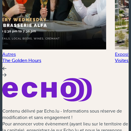
Autres
Exposit
The Golden Hours
Visites
Contenu délivré par Echo.lu - Informations sous réserve de
modification et sans engagement !
Pour annoncer votre évènement (ayant lieu sur le territoire de
la capitale), enregistrez-le sur Echo.lu et nous le reprenons