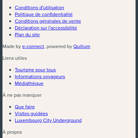
Conditions d'utilisation
Politique de confidentialité
Conditions générales de vente
Déclaration sur l'accessibilité
Plan du site
(nouvelle fenêtre)
(nouvelle fenêtre)
Made by
e-connect
, powered by
Quilium
Liens utiles
Tourisme pour tous
Informations voyageurs
Médiathèque
À ne pas manquer
Que faire
Visites guidées
Luxembourg City Underground
À propos