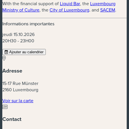
(nouvelle fenêtre)
With the financial support of
Liquid Bar
, the
Luxembourg
(nouvelle fenêtre)
(nouvelle fenêtre)
(nouvel
Ministry of Culture
, the
City of Luxembourg
.
and
SACEM
.
Informations importantes
jeudi 15.10.2026
20H30 - 23H00
Ajouter au calendrier
Adresse
15-17 Rue Münster
2160 Luxembourg
(nouvelle fenêtre)
Voir sur la carte
Contact