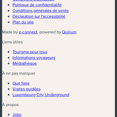
Politique de confidentialité
Conditions générales de vente
Déclaration sur l'accessibilité
Plan du site
(nouvelle fenêtre)
(nouvelle fenêtre)
Made by
e-connect
, powered by
Quilium
Liens utiles
Tourisme pour tous
Informations voyageurs
Médiathèque
À ne pas manquer
Que faire
Visites guidées
Luxembourg City Underground
À propos
Jobs