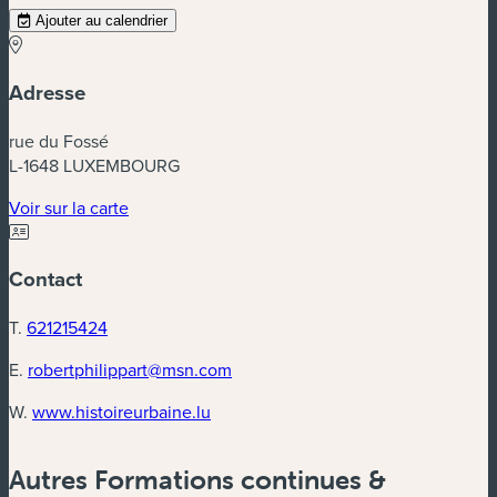
Ajouter au calendrier
Adresse
rue du Fossé
L-1648 LUXEMBOURG
(nouvelle fenêtre)
Voir sur la carte
Contact
T.
621215424
E.
robertphilippart@msn.com
(nouvelle fenêtre)
W.
www.histoireurbaine.lu
Autres Formations continues &