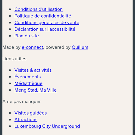
Conditions d'utilisation
Politique de confidentialité
Conditions générales de vente
Déclaration sur l'accessibilité
Plan du site
(nouvelle fenêtre)
(nouvelle fenêtre)
Made by
e-connect
, powered by
Quilium
Liens utiles
Visites & activités
Événements
Médiathèque
Meng Stad, Ma Ville
À ne pas manquer
Visites guidées
Attractions
Luxembourg City Underground