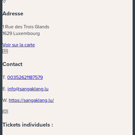
Adresse
1 Rue des Trois Glands
1629 Luxembourg
(nouvelle fenêtre)
Voir sur la carte
Contact
T.
00352621187579
E.
info@sangaklang.lu
(nouvelle fenêtre)
W.
https://sangaklang.lu/
Tickets individuels :