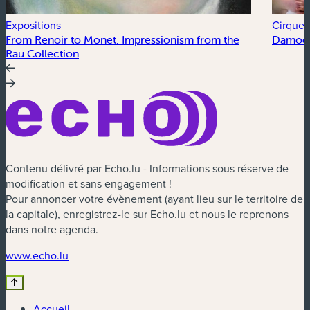
Expositions
Cirque &
From Renoir to Monet. Impressionism from the
Damocl
Rau Collection
Contenu délivré par Echo.lu - Informations sous réserve de
modification et sans engagement !
Pour annoncer votre évènement (ayant lieu sur le territoire de
la capitale), enregistrez-le sur Echo.lu et nous le reprenons
dans notre agenda.
(nouvelle fenêtre)
www.echo.lu
Accueil