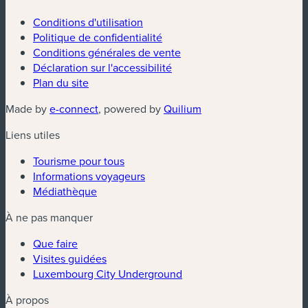
Conditions d'utilisation
Politique de confidentialité
Conditions générales de vente
Déclaration sur l'accessibilité
Plan du site
(nouvelle fenêtre)
(nouvelle fenêtre)
Made by
e-connect
, powered by
Quilium
Liens utiles
Tourisme pour tous
Informations voyageurs
Médiathèque
À ne pas manquer
Que faire
Visites guidées
Luxembourg City Underground
À propos