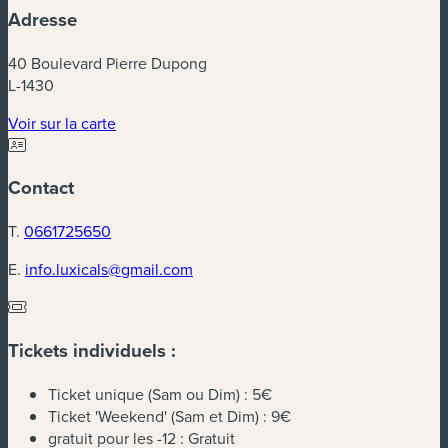
Adresse
40 Boulevard Pierre Dupong
L-1430
(nouvelle fenêtre)
Voir sur la carte
Contact
T.
0661725650
E.
info.luxicals@gmail.com
Tickets individuels :
Ticket unique (Sam ou Dim) :
5€
Ticket 'Weekend' (Sam et Dim) :
9€
gratuit pour les -12 :
Gratuit