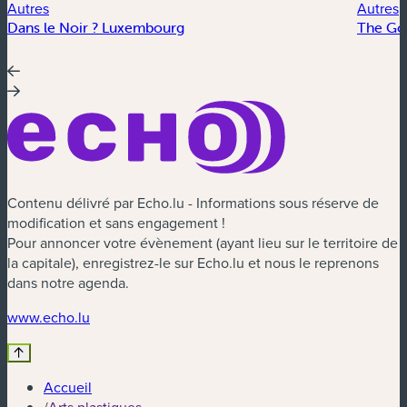
Autres
Autres
Dans le Noir ? Luxembourg
The Go
Contenu délivré par Echo.lu - Informations sous réserve de
modification et sans engagement !
Pour annoncer votre évènement (ayant lieu sur le territoire de
la capitale), enregistrez-le sur Echo.lu et nous le reprenons
dans notre agenda.
(nouvelle fenêtre)
www.echo.lu
Accueil
/
Arts plastiques