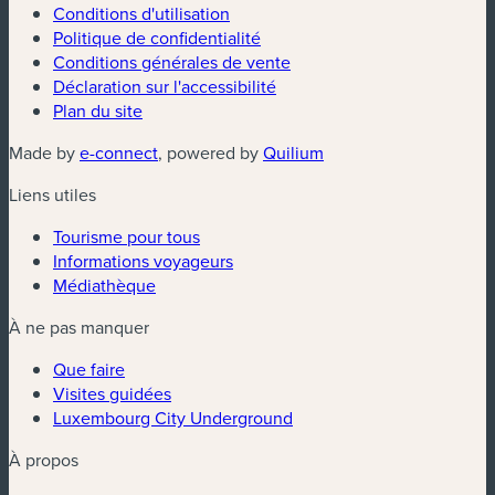
Conditions d'utilisation
Politique de confidentialité
Conditions générales de vente
Déclaration sur l'accessibilité
Plan du site
(nouvelle fenêtre)
(nouvelle fenêtre)
Made by
e-connect
, powered by
Quilium
Liens utiles
Tourisme pour tous
Informations voyageurs
Médiathèque
À ne pas manquer
Que faire
Visites guidées
Luxembourg City Underground
À propos