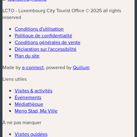
LCTO - Luxembourg City Tourist Office © 2025 all rights
reserved
Conditions d'utilisation
Politique de confidentialité
Conditions générales de vente
Déclaration sur l'accessibilité
Plan du site
(nouvelle fenêtre)
(nouvelle fenêtre)
Made by
e-connect
, powered by
Quilium
Liens utiles
Visites & activités
Événements
Médiathèque
Meng Stad, Ma Ville
À ne pas manquer
Visites guidées