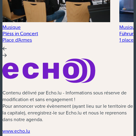
Musique
Musiqu
Plëss in Concert
Führung
Place d'Armes
1 place 
Contenu délivré par Echo.lu - Informations sous réserve de
modification et sans engagement !
Pour annoncer votre évènement (ayant lieu sur le territoire de
la capitale), enregistrez-le sur Echo.lu et nous le reprenons
dans notre agenda.
(nouvelle fenêtre)
www.echo.lu