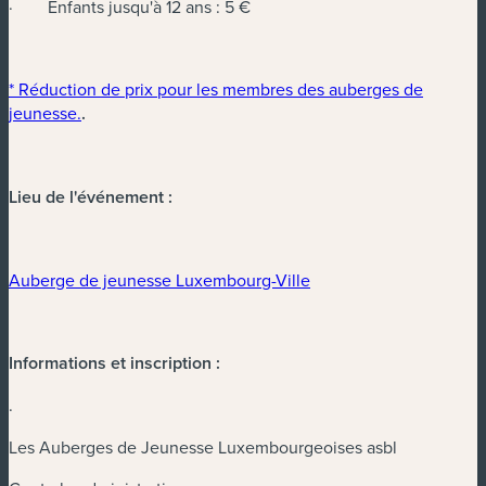
· Enfants jusqu'à 12 ans : 5 €
* Réduction de prix pour les membres des auberges de
(nouvelle fenêtre)
jeunesse.
.
Lieu de l'événement :
(nouvelle fenêtre)
Auberge de jeunesse Luxembourg-Ville
Informations et inscription :
.
Les Auberges de Jeunesse Luxembourgeoises asbl