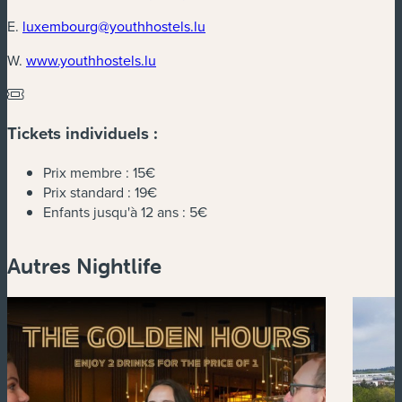
E.
luxembourg@youthhostels.lu
(nouvelle fenêtre)
W.
www.youthhostels.lu
Tickets individuels :
Prix membre :
15€
Prix standard :
19€
Enfants jusqu'à 12 ans :
5€
Autres Nightlife