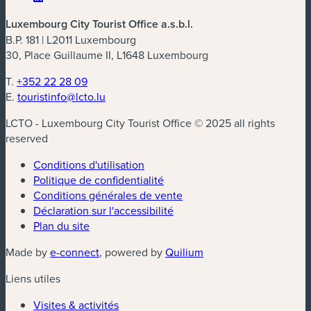
Luxembourg City Tourist Office a.s.b.l.
B.P. 181 | L2011 Luxembourg
30, Place Guillaume II, L1648 Luxembourg
T.
+352 22 28 09
E.
touristinfo@lcto.lu
LCTO - Luxembourg City Tourist Office © 2025 all rights
reserved
Conditions d'utilisation
Politique de confidentialité
Conditions générales de vente
Déclaration sur l'accessibilité
Plan du site
(nouvelle fenêtre)
(nouvelle fenêtre)
Made by
e-connect
, powered by
Quilium
Liens utiles
Visites & activités