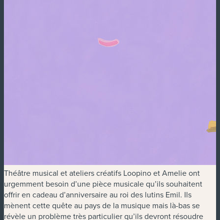
Théâtre musical et ateliers créatifs Loopino et Amelie ont
urgemment besoin d’une pièce musicale qu’ils souhaitent
offrir en cadeau d’anniversaire au roi des lutins Emil. Ils
mènent cette quête au pays de la musique mais là-bas se
révèle un problème très particulier qu’ils devront résoudre