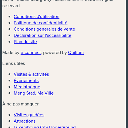
reserved
Conditions d'utilisation
Politique de confidentialité
Conditions générales de vente
Déclaration sur l'accessibilité
Plan du site
(nouvelle fenêtre)
(nouvelle fenêtre)
Made by
e-connect
, powered by
Quilium
Liens utiles
Visites & activités
Événements
Médiathèque
Meng Stad, Ma Ville
À ne pas manquer
Visites guidées
Attractions
Luxembourg City Underground