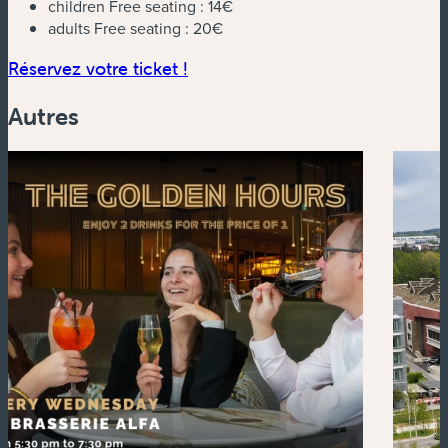
children Free seating :
14€
adults Free seating :
20€
(nouvelle fenêtre)
Réservez votre ticket !
Autres